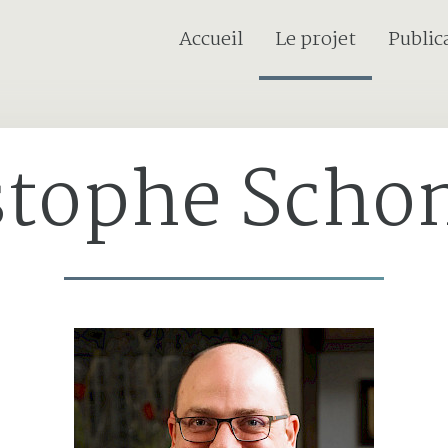
Current page:
Accueil
Le projet
Public
stophe Sch